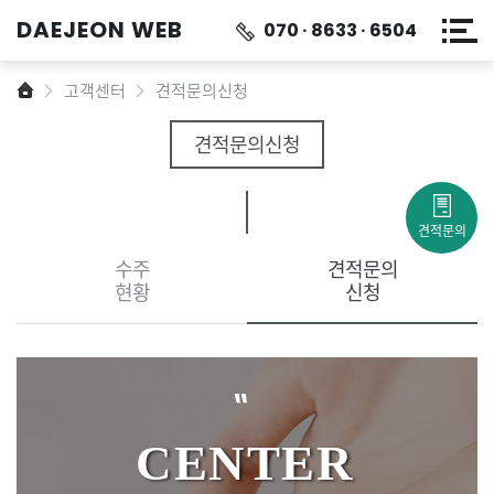
DAEJEON
WEB
070 · 8633 · 6504
메
HOME
고객센터
견적문의신청
견적문의신청
견적문의
수주
견적문의
현황
신청
"
CENTER