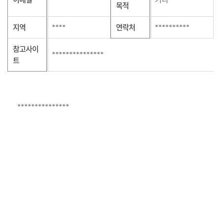
목적
지역
****
/
연락처
**********
참고사이
***************
트
***************