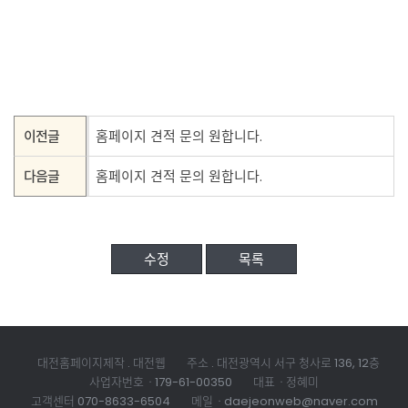
이전글
홈페이지 견적 문의 원합니다.
다음글
홈페이지 견적 문의 원합니다.
수정
목록
대전홈페이지제작 . 대전웹
주소 . 대전광역시 서구 청사로 136, 12층
사업자번호ㆍ179-61-00350
대표ㆍ정혜미
고객센터
070-8633-6504
메일ㆍdaejeonweb@naver.com