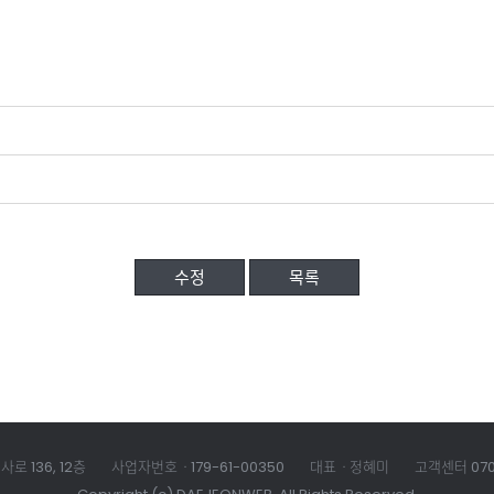
수정
목록
로 136, 12층
사업자번호ㆍ179-61-00350
대표ㆍ정혜미
고객센터
07